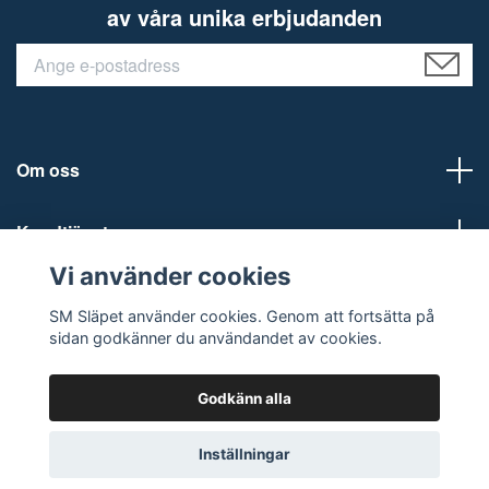
av våra unika erbjudanden
Om oss
Kundtjänst
Vi använder cookies
Sociala medier
SM Släpet använder cookies. Genom att fortsätta på
sidan godkänner du användandet av cookies.
Godkänn alla
© 2026 SM Släpet AB
Inställningar