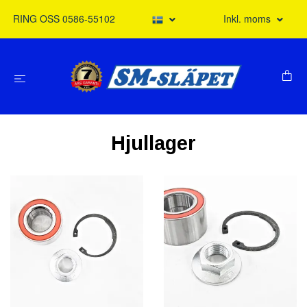
RING OSS 0586-55102
Inkl. moms
Hjullager