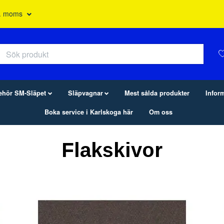
l. moms
behör SM-Släpet
Släpvagnar
Mest sålda produkter
Infor
Boka service i Karlskoga här
Om oss
Flakskivor