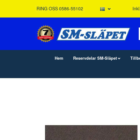
RING OSS 0586-55102
Ink
Hem
Reservdelar SM-Släpet
Till