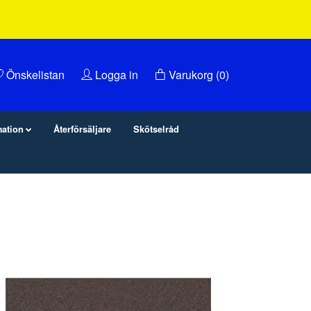
Önskelistan
Logga in
Varukorg
(0)
mation
Återförsäljare
Skötselråd