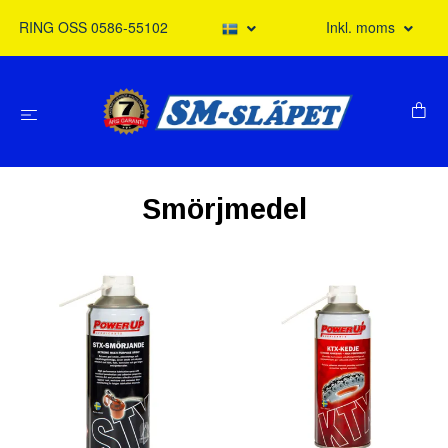
RING OSS 0586-55102
Inkl. moms
Smörjmedel