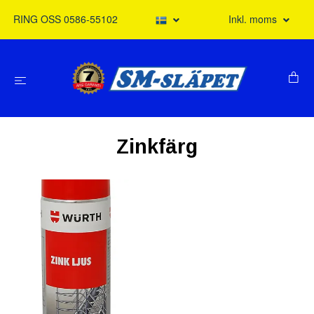
RING OSS 0586-55102
Inkl. moms
Zinkfärg