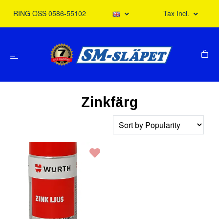
RING OSS 0586-55102
Tax Incl.
Zinkfärg