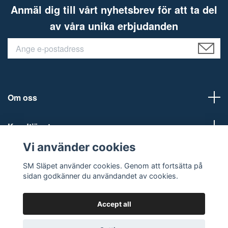
Anmäl dig till vårt nyhetsbrev för att ta del
av våra unika erbjudanden
Om oss
Kundtjänst
Vi använder cookies
Social Media
SM Släpet använder cookies. Genom att fortsätta på
sidan godkänner du användandet av cookies.
Accept all
© 2026 SM Släpet AB