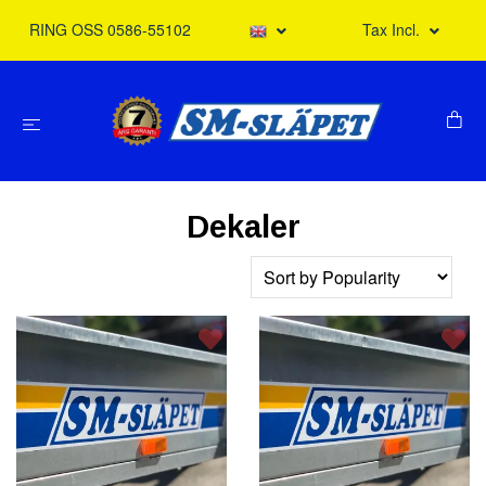
RING OSS 0586-55102
Tax Incl.
Dekaler