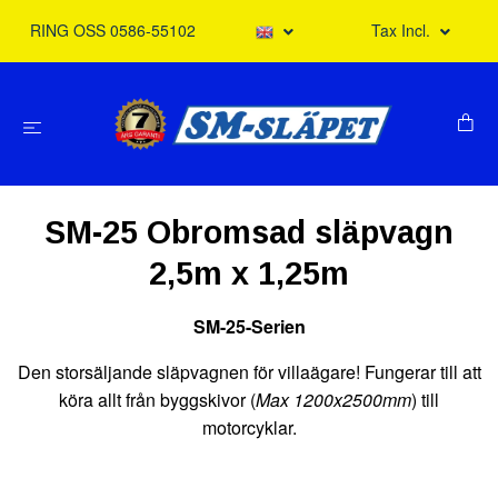
RING OSS 0586-55102
Tax Incl.
SM-25 Obromsad släpvagn
2,5m x 1,25m
SM-25-Serien
Den storsäljande släpvagnen för villaägare! Fungerar till att
köra allt från byggskivor (
Max 1200x2500mm
) till
motorcyklar.