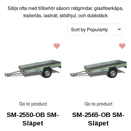
Säljs ofta med tillbehör såsom nätgrindar, glasfiberkåpa,
trailerlås, lastnät, stödhjul, och dubbdäck
Go to product
Go to product
SM-2550-OB SM-
SM-2565-OB SM-
Släpet
Släpet