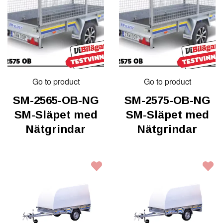
Go to product
Go to product
SM-2565-OB-NG
SM-2575-OB-NG
SM-Släpet med
SM-Släpet med
Nätgrindar
Nätgrindar