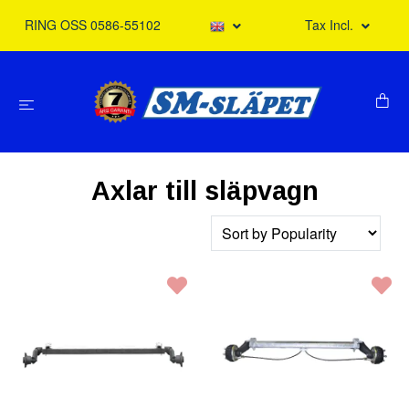
RING OSS 0586-55102
Tax Incl.
Axlar till släpvagn