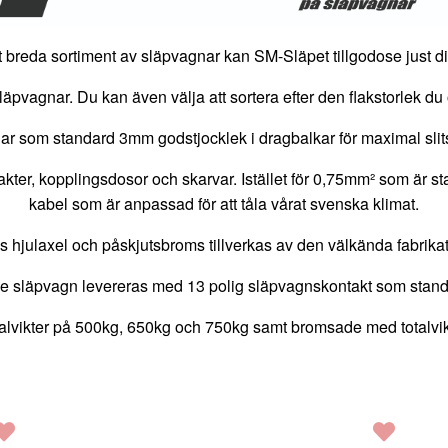
 breda sortiment av släpvagnar kan SM-Släpet tillgodose just di
läpvagnar. Du kan även välja att sortera efter den flakstorlek 
ar som standard 3mm godstjocklek i dragbalkar för maximal slits
kter, kopplingsdosor och skarvar. Istället för 0,75mm² som är 
kabel som är anpassad för att tåla vårat svenska klimat.
 hjulaxel och påskjutsbroms tillverkas av den välkända fabrika
je släpvagn levereras med 13 polig släpvagnskontakt som stand
lvikter på 500kg, 650kg och 750kg samt bromsade med totalvikt