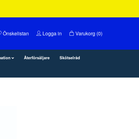
Önskelistan
Logga in
Varukorg
(0)
mation
Återförsäljare
Skötselråd