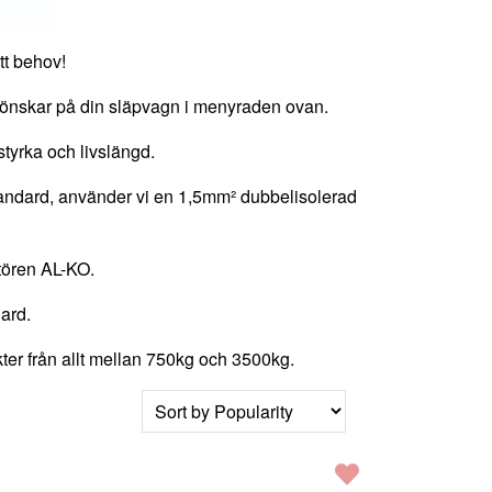
tt behov!
du önskar på din släpvagn i menyraden ovan.
tyrka och livslängd.
standard, använder vi en 1,5mm² dubbelisolerad
tören AL-KO.
ard.
er från allt mellan 750kg och 3500kg.