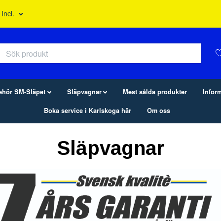
 Incl.
behör SM-Släpet
Släpvagnar
Mest sålda produkter
Infor
Boka service i Karlskoga här
Om oss
Släpvagnar