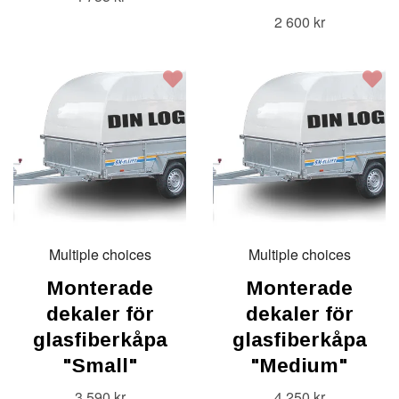
2 600 kr
Multiple choices
Multiple choices
Monterade
Monterade
dekaler för
dekaler för
glasfiberkåpa
glasfiberkåpa
"Small"
"Medium"
3 590 kr
4 250 kr