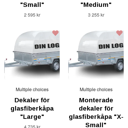
"Small"
"Medium"
2 595 kr
3 255 kr
Multiple choices
Multiple choices
Dekaler för
Monterade
glasfiberkåpa
dekaler för
"Large"
glasfiberkåpa "X-
Small"
4 735 kr