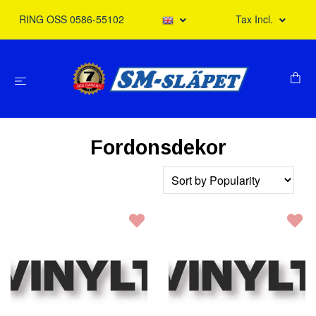
RING OSS 0586-55102
Tax Incl.
Fordonsdekor