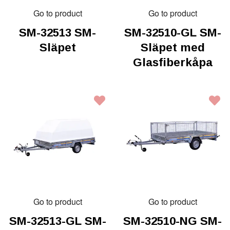
Go to product
Go to product
SM-32513 SM-
SM-32510-GL SM-
Släpet
Släpet med
Glasfiberkåpa
Go to product
Go to product
SM-32513-GL SM-
SM-32510-NG SM-