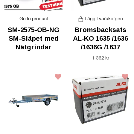
Go to product
Lägg i varukorgen
SM-2575-OB-NG
Bromsbacksats
SM-Släpet med
AL-KO 1635 /1636
Nätgrindar
/1636G /1637
1 362 kr