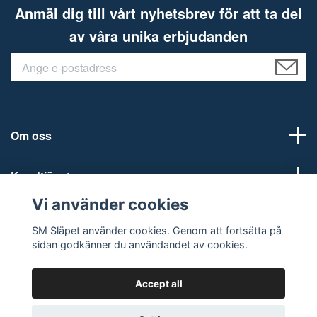
Anmäl dig till vårt nyhetsbrev för att ta del
av våra unika erbjudanden
Om oss
Kundtjänst
Vi använder cookies
Social Media
SM Släpet använder cookies. Genom att fortsätta på
sidan godkänner du användandet av cookies.
Accept all
© 2026 SM Släpet AB