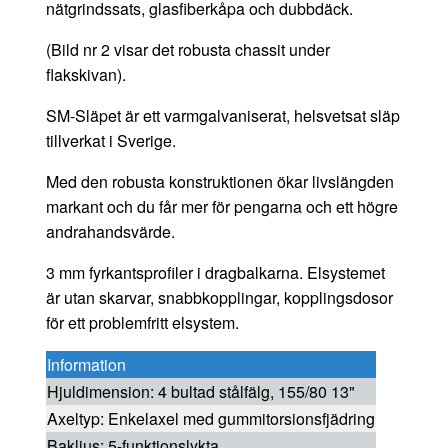
nätgrindssats, glasfiberkåpa och dubbdäck.
(Bild nr 2 visar det robusta chassit under
flakskivan).
SM-Släpet är ett varmgalvaniserat, helsvetsat släp
tillverkat i Sverige.
Med den robusta konstruktionen ökar livslängden
markant och du får mer för pengarna och ett högre
andrahandsvärde.
3 mm fyrkantsprofiler i dragbalkarna. Elsystemet
är utan skarvar, snabbkopplingar, kopplingsdosor
för ett problemfritt elsystem.
Information
Hjuldimension: 4 bultad stålfälg, 155/80 13"
Axeltyp: Enkelaxel med gummitorsionsfjädring
Bakljus: 5-funktionslykta