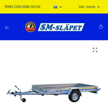
RING OSS 0586-55102
Inkl. moms