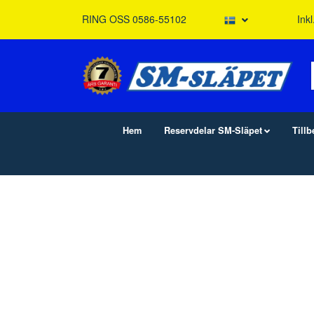
RING OSS 0586-55102
Ink
Hem
Reservdelar SM-Släpet
Till