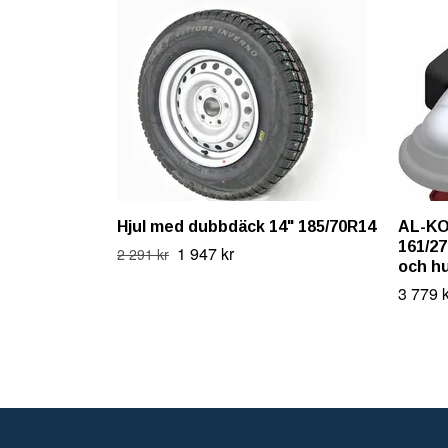
Hjul med dubbdäck 14" 185/70R14
AL-KO
161/27
1 947 kr
2 291 kr
och h
3 779 k