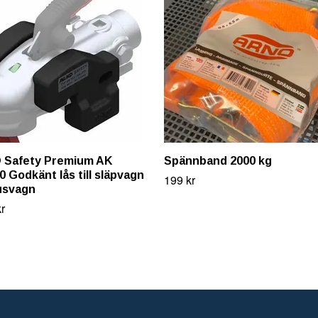
 Safety Premium AK
Spännband 2000 kg
0 Godkänt lås till släpvagn
199 kr
usvagn
r