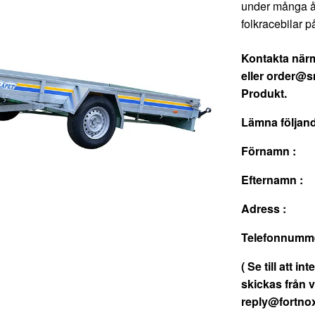
under många år
folkracebilar p
Kontakta närm
eller
order@sm
Produkt.
Lämna följande
Förnamn :
Efternamn :
Adress :
Telefonnumme
( Se till att i
skickas från 
reply@fortno