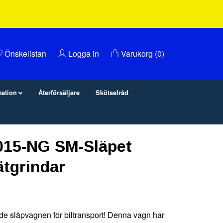
Önskelistan
Logga in
Varukorg
(0)
mation
Återförsäljare
Skötselråd
015-NG SM-Släpet
tgrindar
de släpvagnen för biltransport! Denna vagn har