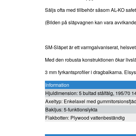
Säljs ofta med tillbehör såsom AL-KO saf
(Bilden på släpvagnen kan vara avvikande
SM-Släpet är ett varmgalvaniserat, helsvets
Med den robusta konstruktionen ökar livs
3 mm fyrkantsprofiler i dragbalkarna. Elsys
Information
Hjuldimension: 5 bultad stålfälg, 195/70 1
Axeltyp: Enkelaxel med gummitorsionsfjäd
Bakljus: 5-funktionslykta
Flakbotten: Plywood vattenbeständig