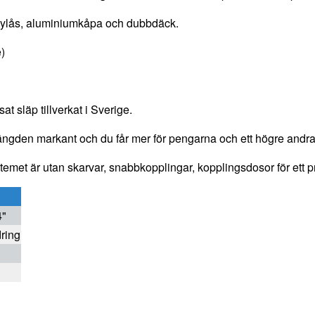
etylås, aluminiumkåpa och dubbdäck.
)
at släp tillverkat i Sverige.
längden markant och du får mer för pengarna och ett högre and
temet är utan skarvar, snabbkopplingar, kopplingsdosor för ett p
4"
ring