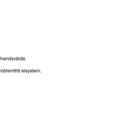
rahandsvärde.
roblemfritt elsystem.