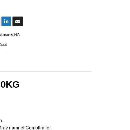
M-36015-NG
äpet
500KG
h.
därav namnet Combitrailer.