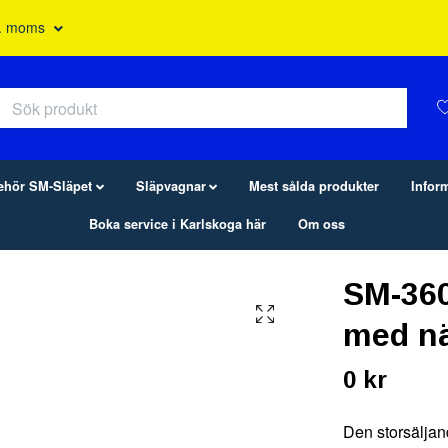
l. moms
behör SM-Släpet
Släpvagnar
Mest sålda produkter
Infor
Boka service i Karlskoga här
Om oss
SM-36
med nä
0 kr
Den storsäljan