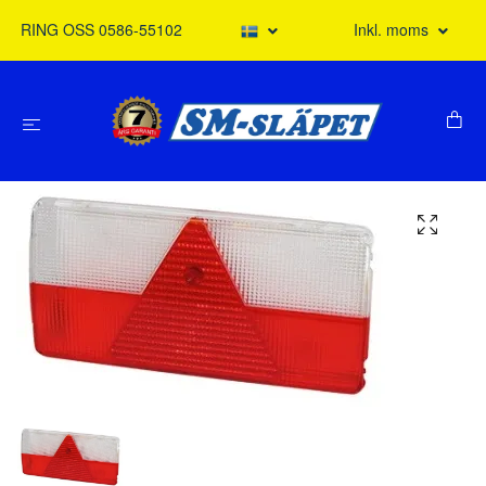
RING OSS 0586-55102
Inkl. moms