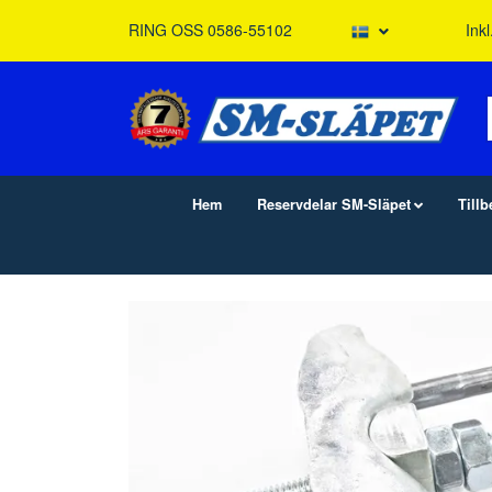
RING OSS 0586-55102
Ink
Hem
Reservdelar SM-Släpet
Till