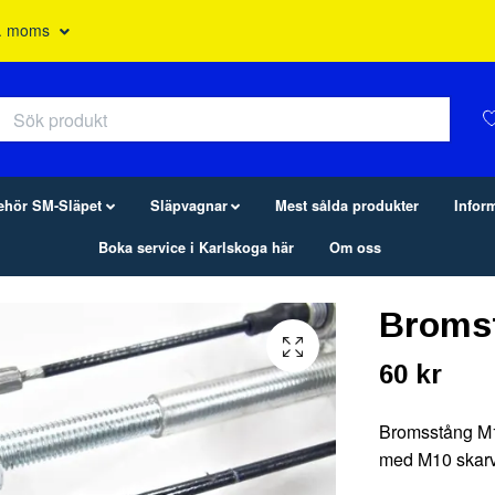
l. moms
behör SM-Släpet
Släpvagnar
Mest sålda produkter
Infor
Boka service i Karlskoga här
Om oss
Broms
60 kr
Bromsstång M1
med M10 skarv