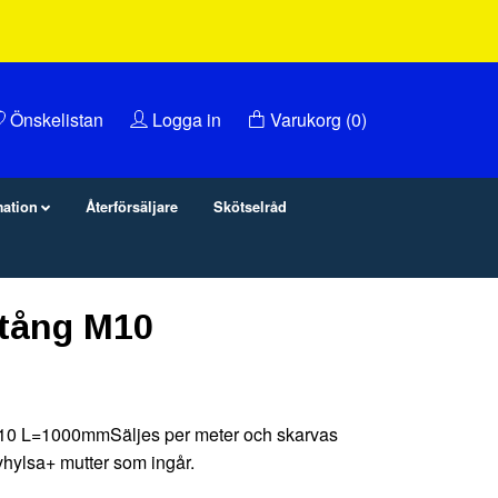
Önskelistan
Logga in
Varukorg
(0)
mation
Återförsäljare
Skötselråd
tång M10
0 L=1000mmSäljes per meter och skarvas
hylsa+ mutter som ingår.