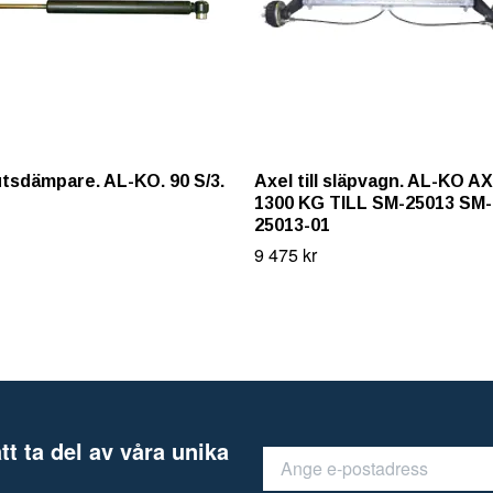
tsdämpare. AL-KO. 90 S/3.
Axel till släpvagn. AL-KO A
1300 KG TILL SM-25013 SM-
25013-01
9 475 kr
tt ta del av våra unika