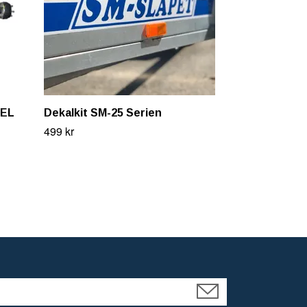
XEL
Dekalkit SM-25 Serien
Axel till sl
1500 KG till
499 kr
50030B
10 881 kr