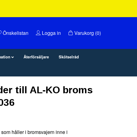
Önskelistan
Logga in
Varukorg
(0)
mation
Återförsäljare
Skötselråd
er till AL-KO broms
036
 som håller i bromsvajern inne i