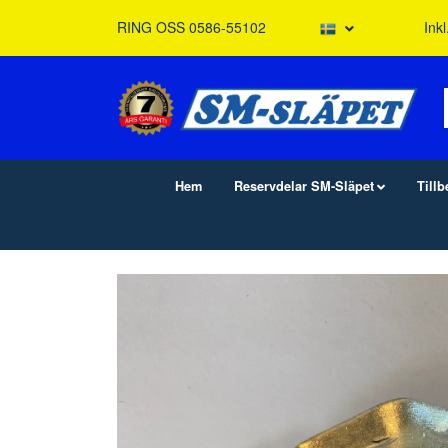
RING OSS 0586-55102
Ink
Hem
Reservdelar SM-Släpet
Till