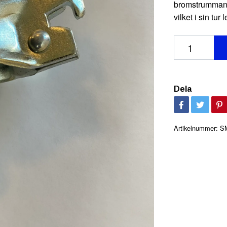
bromstrumman.
vilket i sin tur
Dela
Artikelnummer:
S