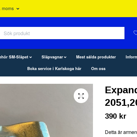
l. moms
behör SM-Släpet
Släpvagnar
Mest sålda produkter
Infor
Boka service i Karlskoga här
Om oss
Expand
2051,2
390 kr
Detta är armen