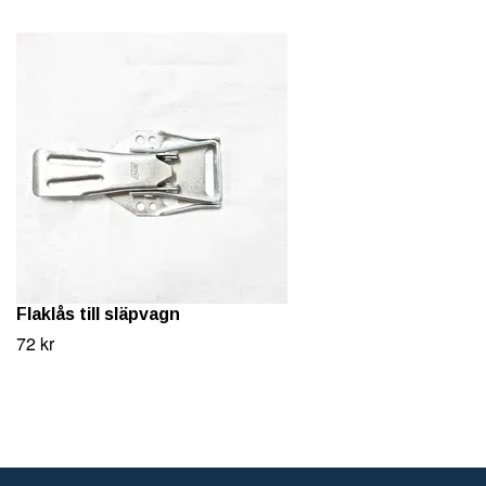
Flaklås till släpvagn
72 kr