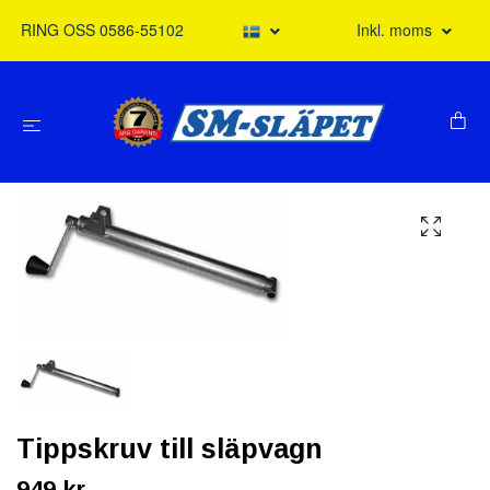
RING OSS 0586-55102
Inkl. moms
Tippskruv till släpvagn
949 kr