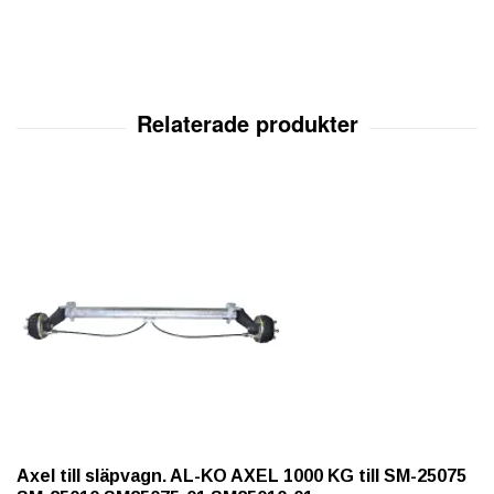
Axel till släpvagn. AL-KO AXEL 1000 KG till SM-25075