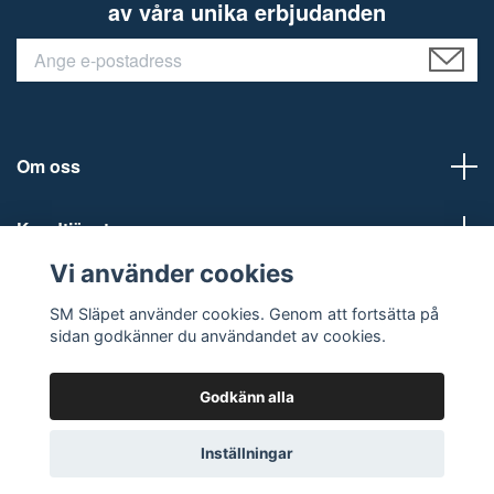
av våra unika erbjudanden
Om oss
Kundtjänst
Vi använder cookies
Sociala medier
SM Släpet använder cookies. Genom att fortsätta på
sidan godkänner du användandet av cookies.
Godkänn alla
© 2026 SM Släpet AB
Inställningar