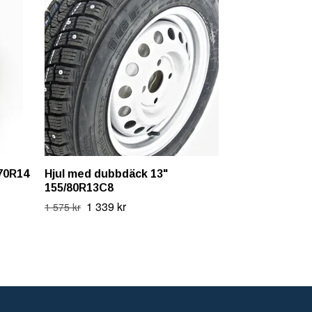
/70R14
Hjul med dubbdäck 13"
Aluminum hj
155/80R13C8
185/70R14
1 339 kr
1 575 kr
Ring/Mejla för pr