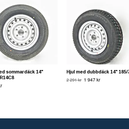
med sommardäck 14"
Hjul med dubbdäck 14" 185
0R14C8
1 947 kr
2 291 kr
r