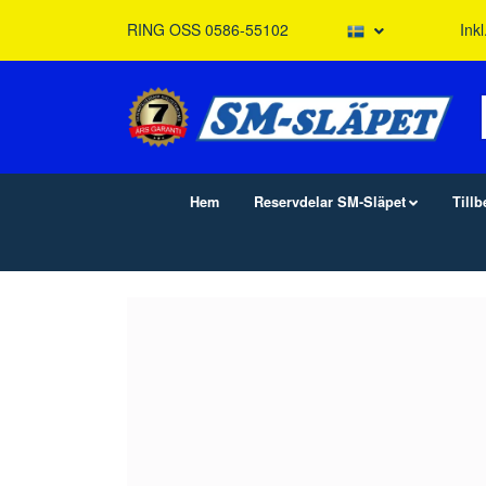
RING OSS 0586-55102
Ink
Hem
Reservdelar SM-Släpet
Till