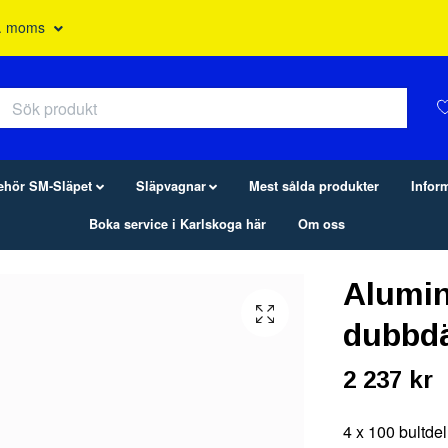
l. moms
behör SM-Släpet
Släpvagnar
Mest sålda produkter
Infor
Boka service i Karlskoga här
Om oss
Alumin
dubbdä
2 237 kr
4 x 100 bultde