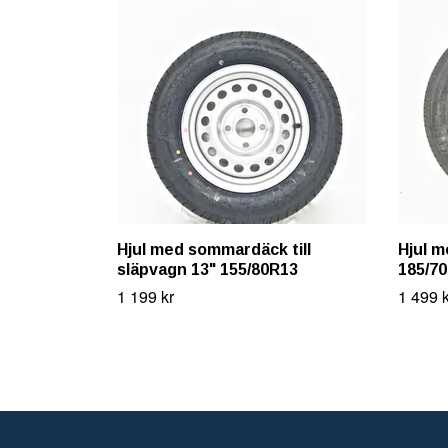
Hjul med sommardäck till
Hjul 
släpvagn 13" 155/80R13
185/7
1 199 kr
1 499 k