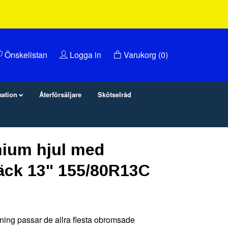
Önskelistan
Logga in
Varukorg
(0)
mation
Återförsäljare
Skötselråd
ium hjul med
ck 13" 155/80R13C
lning passar de allra flesta obromsade