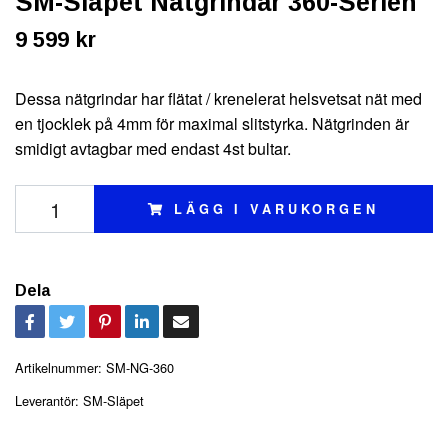
SM-Släpet Nätgrindar 360-Serien
9 599 kr
Dessa nätgrindar har flätat / krenelerat helsvetsat nät med
en tjocklek på 4mm för maximal slitstyrka. Nätgrinden är
smidigt avtagbar med endast 4st bultar.
LÄGG I VARUKORGEN
Dela
Artikelnummer:
SM-NG-360
Leverantör:
SM-Släpet