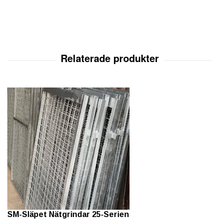
SM-Släpet Nätgrindar 25-Serien