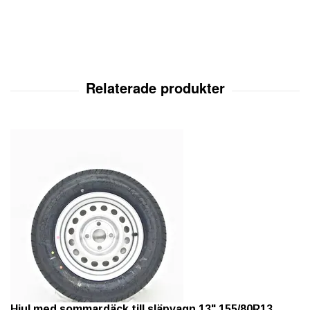
Hjul med sommardäck till släpvagn 13" 155/80R13