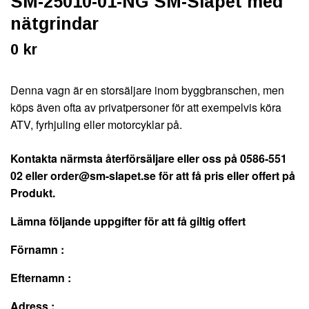
SM-25010-01-NG SM-Släpet med
nätgrindar
0 kr
Denna vagn är en storsäljare inom byggbranschen, men
köps även ofta av privatpersoner för att exempelvis köra
ATV, fyrhjuling eller motorcyklar på.
Kontakta närmsta återförsäljare eller oss på 0586-551
02 eller
order@sm-slapet.se
för att få pris eller offert på
Produkt.
Lämna följande uppgifter för att få giltig offert
Förnamn :
Efternamn :
Adress :