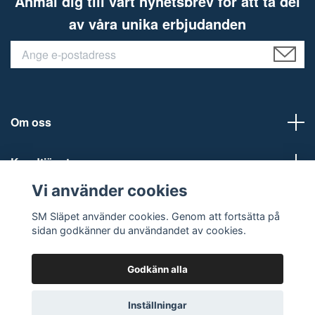
Anmäl dig till vårt nyhetsbrev för att ta del
av våra unika erbjudanden
Om oss
Kundtjänst
Vi använder cookies
Sociala medier
SM Släpet använder cookies. Genom att fortsätta på
sidan godkänner du användandet av cookies.
Godkänn alla
© 2026 SM Släpet AB
Inställningar