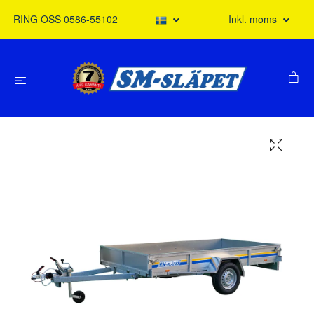
RING OSS 0586-55102
Inkl. moms