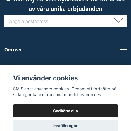
av våra unika erbjudanden
Om oss
Kundtjänst
Vi använder cookies
Sociala medier
SM Släpet använder cookies. Genom att fortsätta på
sidan godkänner du användandet av cookies.
Godkänn alla
© 2026 SM Släpet AB
Inställningar