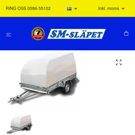
RING OSS 0586-55102
Inkl. moms