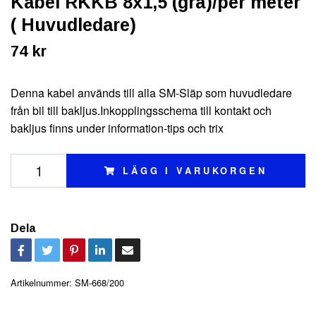
Kabel RKKB 8x1,5 (grå)/per meter
( Huvudledare)
74 kr
Denna kabel används till alla SM-Släp som huvudledare
från bil till bakljus.Inkopplingsschema till kontakt och
bakljus finns under information-tips och trix
LÄGG I VARUKORGEN
Dela
Artikelnummer:
SM-668/200