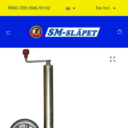
RING OSS 0586-55102
Tax Incl.