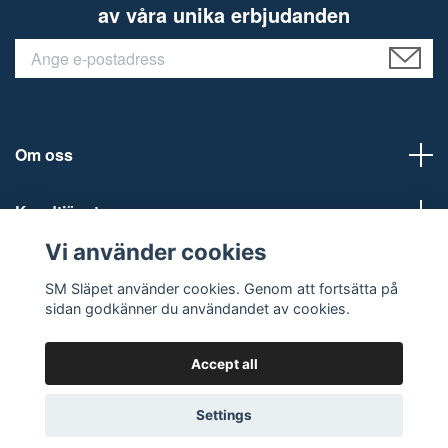
av våra unika erbjudanden
Om oss
Kundtjänst
Vi använder cookies
Social Media
SM Släpet använder cookies. Genom att fortsätta på
sidan godkänner du användandet av cookies.
Accept all
© 2026 SM Släpet AB
Settings