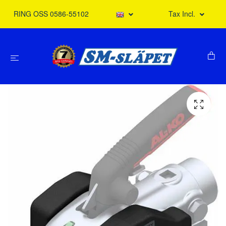
RING OSS 0586-55102
Tax Incl.