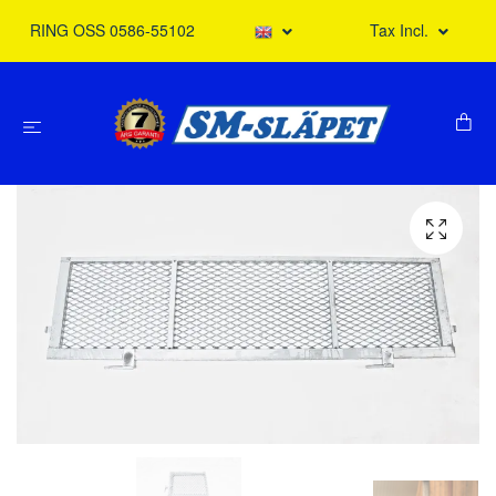
RING OSS 0586-55102
Tax Incl.